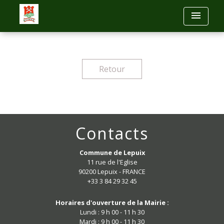
menu
Retour
Contacts
Commune de Lepuix
11 rue de l'Eglise
90200 Lepuix - FRANCE
+33 3 84 29 32 45
Horaires d'ouverture de la Mairie :
Lundi : 9 h 00 - 11 h 30
Mardi : 9 h 00 - 11 h 30