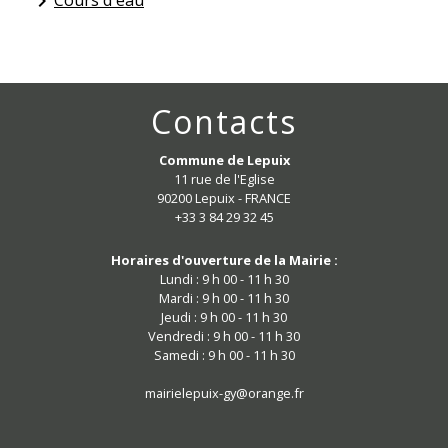
keyboard_arrow_right
Contacts
Commune de Lepuix
11 rue de l'Eglise
90200 Lepuix - FRANCE
+33 3 84 29 32 45
Horaires d'ouverture de la Mairie :
Lundi : 9 h 00 - 11 h 30
Mardi : 9 h 00 - 11 h 30
Jeudi : 9 h 00 - 11 h 30
Vendredi : 9 h 00 - 11 h 30
Samedi : 9 h 00 - 11 h 30
mairielepuix-gy@orange.fr