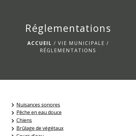
menu
Réglementations
ACCUEIL
/
VIE MUNICIPALE
/
RÉGLEMENTATIONS
Nuisances sonores
keyboard_arrow_right
Pêche en eau douce
keyboard_arrow_right
Chiens
keyboard_arrow_right
Brûlage de végétaux
keyboard_arrow_right
Cours d'eau