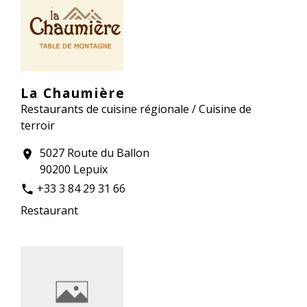
La Chaumière
Restaurants de cuisine régionale / Cuisine de
terroir
5027 Route du Ballon
location_on
90200 Lepuix
+33 3 84 29 31 66
phone
Restaurant