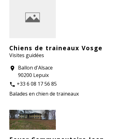
Chiens de traineaux Vosge
Visites guidées
Ballon d'Alsace
location_on
90200 Lepuix
+33 6 08 17 56 85
phone
Balades en chien de traineaux