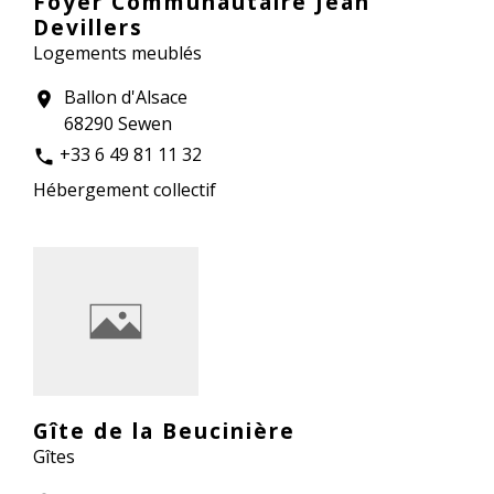
Foyer Communautaire Jean
Devillers
Logements meublés
Ballon d'Alsace
location_on
68290 Sewen
+33 6 49 81 11 32
phone
Hébergement collectif
Gîte de la Beucinière
Gîtes