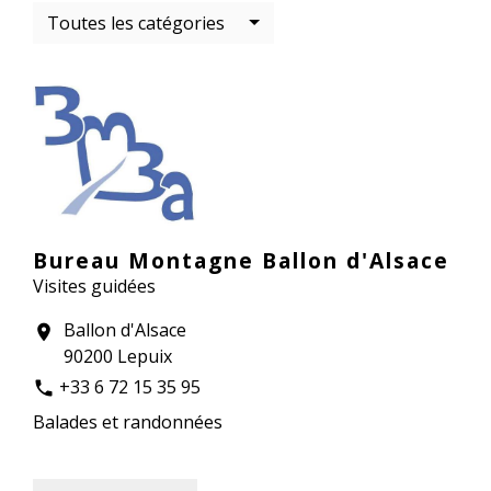
Toutes les catégories
Bureau Montagne Ballon d'Alsace
Visites guidées
Ballon d'Alsace
location_on
90200 Lepuix
+33 6 72 15 35 95
phone
Balades et randonnées