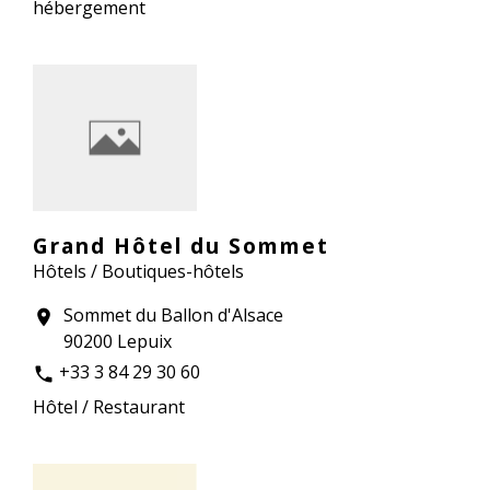
hébergement
Grand Hôtel du Sommet
Hôtels / Boutiques-hôtels
Sommet du Ballon d'Alsace
location_on
90200 Lepuix
+33 3 84 29 30 60
phone
Hôtel / Restaurant