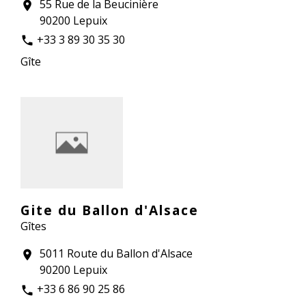
55 Rue de la Beucinière
location_on
90200 Lepuix
+33 3 89 30 35 30
phone
Gîte
Gite du Ballon d'Alsace
Gîtes
5011 Route du Ballon d'Alsace
location_on
90200 Lepuix
+33 6 86 90 25 86
phone