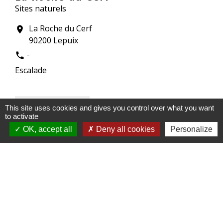
Sites naturels
La Roche du Cerf
location_on
90200 Lepuix
-
phone
Escalade
This site uses cookies and gives you control over what you want
to activate
OK, accept all
Deny all cookies
Personalize
Le Chalet des Prés Mouillets
Gîtes
2 Chemin des Prés Mouillets
location_on
90200 Lepuix