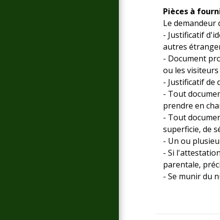
Pièces à fourni
Le demandeur do
- Justificatif d
autres étrange
- Document prou
ou les visiteurs
- Justificatif d
- Tout document
prendre en char
- Tout documen
superficie, de 
- Un ou plusieu
- Si l'attestat
parentale, préci
- Se munir du n