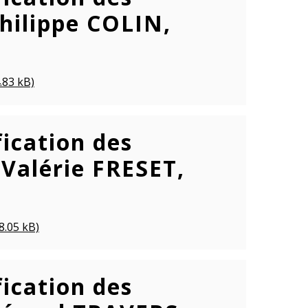
Philippe COLIN,
.83 kB)
ication des
Valérie FRESET,
8.05 kB)
ication des