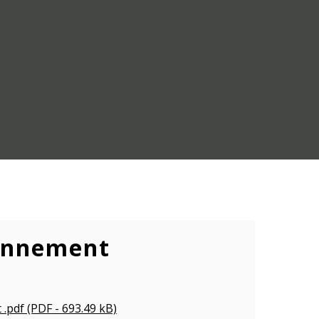
ionnement
.pdf (PDF - 693.49 kB)