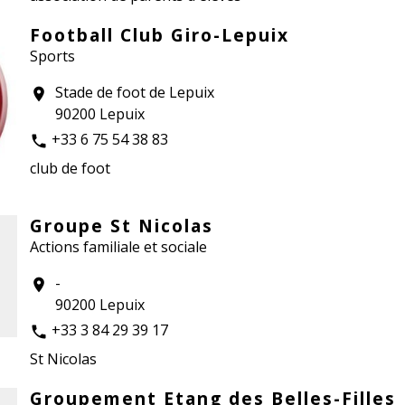
Football Club Giro-Lepuix
Sports
Stade de foot de Lepuix
location_on
90200 Lepuix
+33 6 75 54 38 83
phone
club de foot
Groupe St Nicolas
Actions familiale et sociale
-
location_on
90200 Lepuix
+33 3 84 29 39 17
phone
St Nicolas
Groupement Etang des Belles-Filles