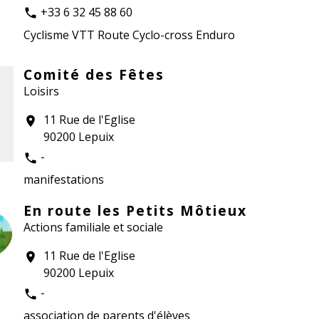
+33 6 32 45 88 60
phone
Cyclisme VTT Route Cyclo-cross Enduro
Comité des Fêtes
Loisirs
11 Rue de l'Eglise
location_on
90200 Lepuix
-
phone
manifestations
En route les Petits Môtieux
Actions familiale et sociale
11 Rue de l'Eglise
location_on
90200 Lepuix
-
phone
association de parents d'élèves