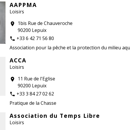
AAPPMA
Loisirs
1bis Rue de Chauveroche
location_on
90200 Lepuix
+33 6 42 71 56 80
phone
Association pour la pêche et la protection du milieu aq
ACCA
Loisirs
11 Rue de l'Eglise
location_on
90200 Lepuix
+33 3 84 27 02 62
phone
Pratique de la Chasse
Association du Temps Libre
Loisirs