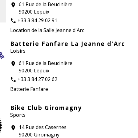
61 Rue de la Beucinière
location_on
90200 Lepuix
+33 3 84 29 02 91
phone
Location de la Salle Jeanne d'Arc
Batterie Fanfare La Jeanne d'Arc
Loisirs
61 Rue de la Beucinière
location_on
90200 Lepuix
+33 3 84 27 02 62
phone
Batterie Fanfare
Bike Club Giromagny
Sports
14 Rue des Casernes
location_on
90200 Giromagny