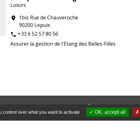
Loisirs
1bis Rue de Chauveroche
location_on
90200 Lepuix
+33 6 52 57 80 56
phone
Assurer la gestion de l'Etang des Belles-Filles
Contacts
 control over what you want to activate
OK, accept all
Commune de Lepuix
11 rue de l'Eglise
90200 Lepuix - FRANCE