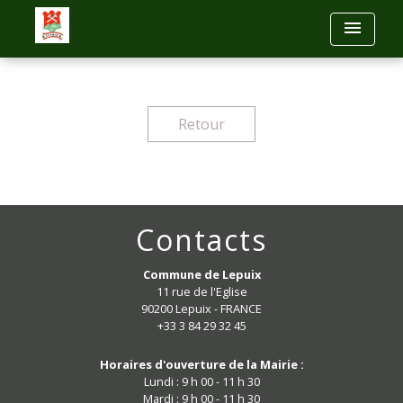
menu
Retour
Contacts
Commune de Lepuix
11 rue de l'Eglise
90200 Lepuix - FRANCE
+33 3 84 29 32 45
Horaires d'ouverture de la Mairie :
Lundi : 9 h 00 - 11 h 30
Mardi : 9 h 00 - 11 h 30