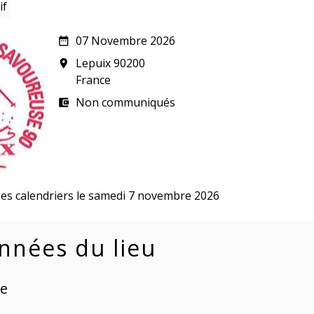
if
07 Novembre 2026
date_range
Lepuix 90200
room
France
Non communiqués
account_balance_wallet
ses calendriers le samedi 7 novembre 2026
nnées du lieu
ge