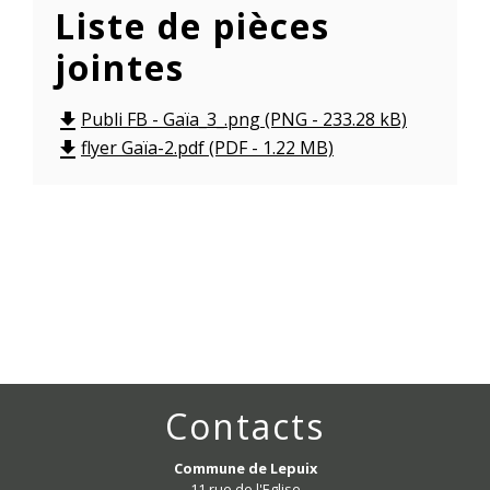
Liste de pièces
jointes
Publi FB - Gaïa_3_.png (PNG - 233.28 kB)
file_download
flyer Gaïa-2.pdf (PDF - 1.22 MB)
file_download
Contacts
Commune de Lepuix
11 rue de l'Eglise