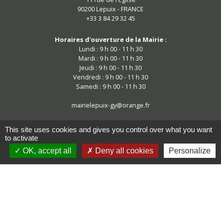
90200 Lepuix - FRANCE
+33 3 84 29 32 45
Horaires d'ouverture de la Mairie :
Lundi : 9 h 00 - 11 h 30
Mardi : 9 h 00 - 11 h 30
Jeudi : 9 h 00 - 11 h 30
Vendredi : 9 h 00 - 11 h 30
Samedi : 9 h 00 - 11 h 30
mairielepuix-gy@orange.fr
This site uses cookies and gives you control over what you want
to activate
OK, accept all
Deny all cookies
Personalize
Mentions légales
-
Politique de confidentialité
-
Accessibilité
-
Plan du site
-
Gestion des cookies
Site créé en partenariat avec Réseau des Communes